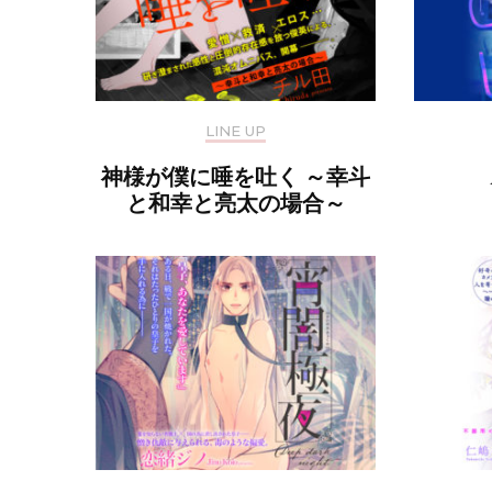
LINE UP
神様が僕に唾を吐く ～幸斗
と和幸と亮太の場合～