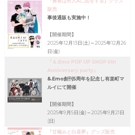
『勇者は村人Aに恋をする』グッズ
販売
事後通販も実施中！
【開催期間】
2025年12月13日(土)～2025年12月26
日(金)
『＆.Emo POP UP SHOP 5th
Anniversary party』
&.Emo創刊5周年を記念し有楽町マ
ルイにて開催
【開催期間】
2025年9月5日(金)～2025年9月21日
(日)
『甘噛みと白昼夢』グッズ販売