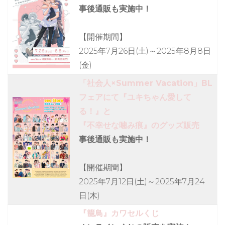
事後通販も実施中！
【開催期間】
2025年7月26日(土)～2025年8月8日
(金)
「社会人×Summer Vacation」BL
フェアにて『ユキちゃん愛して
る！』と
『不幸せな噛み痕』のグッズ販売
事後通販も実施中！
【開催期間】
2025年7月12日(土)～2025年7月24
日(木)
『籠鳥』カワセルくじ