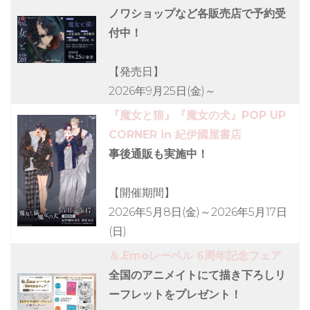
ノワショップなど各販売店で予約受
付中！
【発売日】
2026年9月25日(金)～
『魔女と猫』『魔女の犬』POP UP
CORNER in 紀伊國屋書店
事後通販も実施中！
【開催期間】
2026年5月8日(金)～2026年5月17日
(日)
＆.Emoレーベル 6周年記念フェア
全国のアニメイトにて描き下ろしリ
ーフレットをプレゼント！