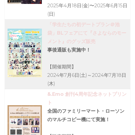
2025年4月18日(金)〜2025年6月15日
(日)
「学生たちの初デートプラン＠池
袋」BLフェアにて『さよならのモー
メント』のグッズ販売
事後通販も実施中！
【開催期間】
2024年7月6日(土)～2024年7月18日
(木)
&.Emo 創刊4周年記念ネットプリン
ト
全国のファミリーマート・ローソン
のマルチコピー機にて実施！