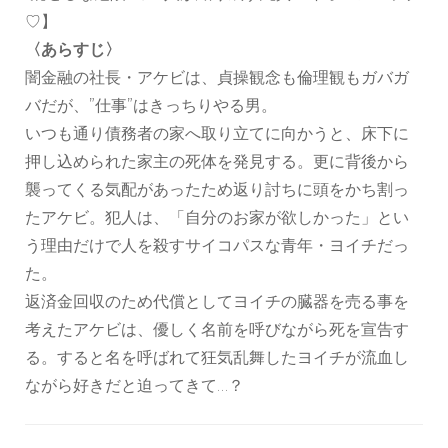
♡】
〈あらすじ〉
闇金融の社長・アケビは、貞操観念も倫理観もガバガ
バだが、”仕事”はきっちりやる男。
いつも通り債務者の家へ取り立てに向かうと、床下に
押し込められた家主の死体を発見する。更に背後から
襲ってくる気配があったため返り討ちに頭をかち割っ
たアケビ。犯人は、「自分のお家が欲しかった」とい
う理由だけで人を殺すサイコパスな青年・ヨイチだっ
た。
返済金回収のため代償としてヨイチの臓器を売る事を
考えたアケビは、優しく名前を呼びながら死を宣告す
る。すると名を呼ばれて狂気乱舞したヨイチが流血し
ながら好きだと迫ってきて…？