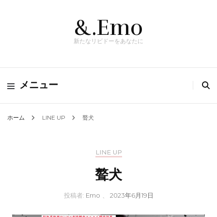
&.Emo
新たなリビドーをあなたに
メニュー
ホーム
LINE UP
聱犬
LINE UP
聱犬
投稿者:
Emo
、
2023年6月19日