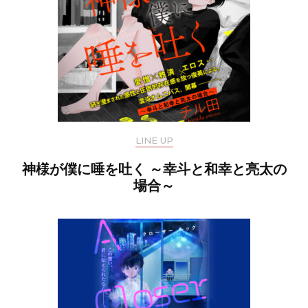
LINE UP
神様が僕に唾を吐く ～幸斗と和幸と亮太の
場合～