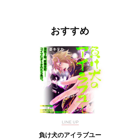
投
稿
ナ
おすすめ
ビ
ゲ
ー
シ
ョ
ン
LINE UP
負け犬のアイラブユー