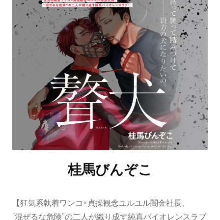
桂馬びんぞこ
【狂気系執着ワンコ×貞操観念ユルユル闇金社長、
“混ぜるな危険”の二人が織り成す純真バイオレンスラブ