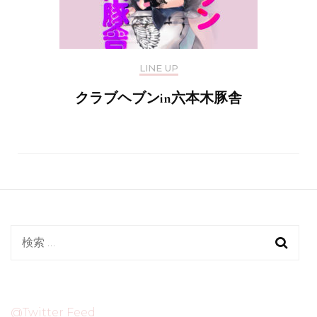
LINE UP
クラブヘブンin六本木豚舎
検
索:
@Twitter Feed