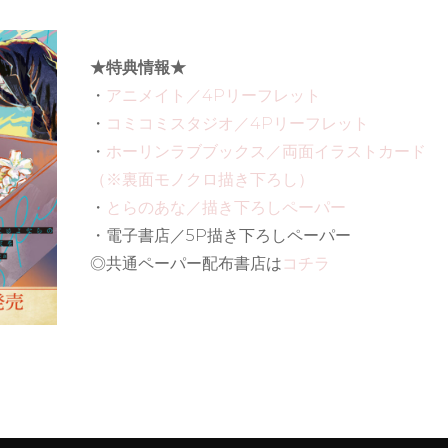
★特典情報★
・
アニメイト／4Pリーフレット
・
コミコミスタジオ／4Pリーフレット
・
ホーリンラブブックス／両面イラストカード
（※裏面モノクロ描き下ろし）
・
とらのあな／描き下ろしペーパー
・電子書店／5P描き下ろしペーパー
◎共通ペーパー配布書店は
コチラ