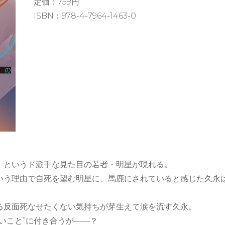
定価：759円
ISBN：978-4-7964-1463-0
」というド派手な見た目の若者・明星が現れる。
いう理由で自死を望む明星に、馬鹿にされていると感じた久永
る反面死なせたくない気持ちが芽生えて涙を流す久永。
いこと”に付き合うが――？