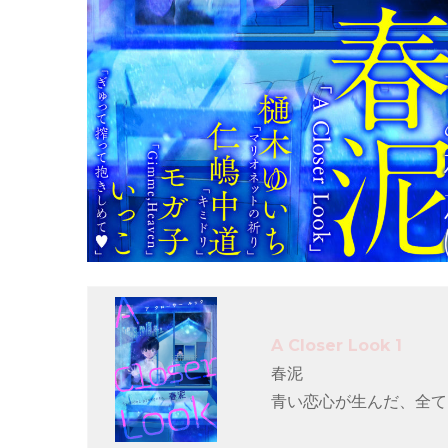
A Closer Look 1
春泥
青い恋心が生んだ、全て