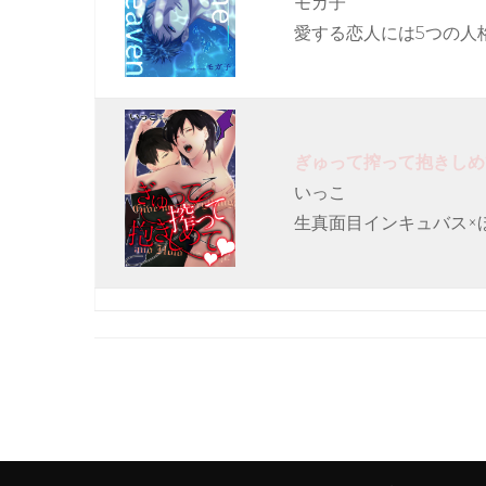
モガ子
愛する恋人には5つの人
ぎゅって搾って抱きしめて
いっこ
生真面目インキュバス×