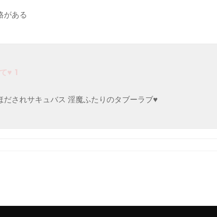
格がある
♥ 1
ほだされサキュバス 淫魔ふたりのタブーラブ♥