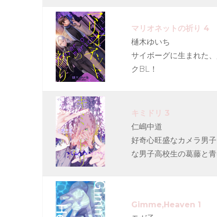
マリオネットの祈り 4
樋木ゆいち
サイボーグに生まれた、
クBL！
キミドリ 3
仁嶋中道
好奇心旺盛なカメラ男子
な男子高校生の葛藤と青
Gimme,Heaven 1