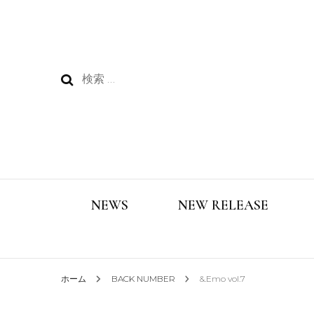
検
索:
NEWS
NEW RELEASE
ホーム
BACK NUMBER
&.Emo vol.7