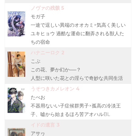
ノヴァの残骸 5
モガ子
一途で逞しい異端のオオカミ×気高く美しい
ユキヒョウ 過酷な運命に翻弄される獣人た
ちの宿命
ハナニーロク 2
こぶ
この花、夢か幻か──？
人型に咲いた花との淫らで奇妙な共同生活
うそつきカメレオン 4
たべお
不器用ないい子症候群男子×孤高の冷淡王
子、嘘から始まるほろ苦アオハルBL
イドの遺言 3
アサヮ