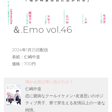
＆.Emo vol.46
2024年1月25日配信
表紙：仁嶋中道
価格：700円
鳴かぬ蛍は青に焦がれる 1
仁嶋中道
恋に臆病なクールイケメン×友達思いのポジ
ティブ男子、寮で芽生える友情以上の一途な
純情。