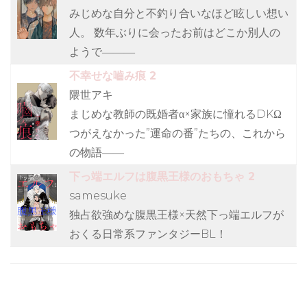
みじめな自分と不釣り合いなほど眩しい想い
人。 数年ぶりに会ったお前はどこか別人の
ようで―――
不幸せな嚙み痕 2
隈世アキ
まじめな教師の既婚者α×家族に憧れるDKΩ
つがえなかった”運命の番”たちの、これから
の物語――
下っ端エルフは腹黒王様のおもちゃ 2
samesuke
独占欲強めな腹黒王様×天然下っ端エルフが
おくる日常系ファンタジーBL！