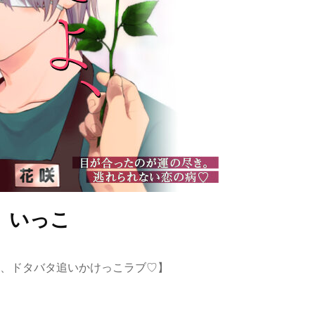
いっこ
の、ドタバタ追いかけっこラブ♡】