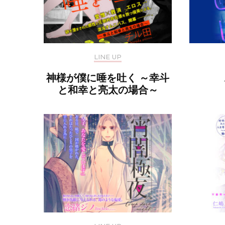
LINE UP
神様が僕に唾を吐く ～幸斗
と和幸と亮太の場合～