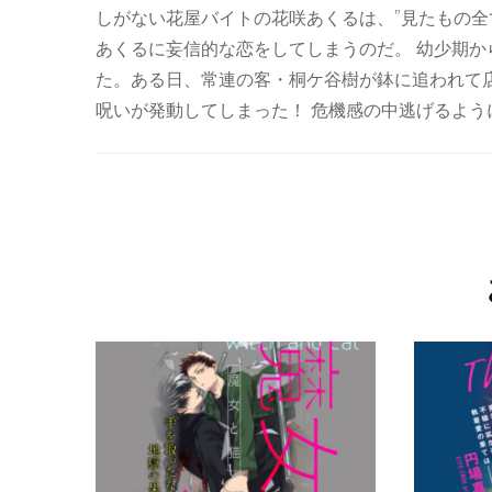
しがない花屋バイトの花咲あくるは、”見たもの全
あくるに妄信的な恋をしてしまうのだ。 幼少期
た。ある日、常連の客・桐ケ谷樹が鉢に追われて
呪いが発動してしまった！ 危機感の中逃げるよう
投
稿
ナ
ビ
ゲ
ー
シ
ョ
ン