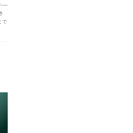
──
き
とで