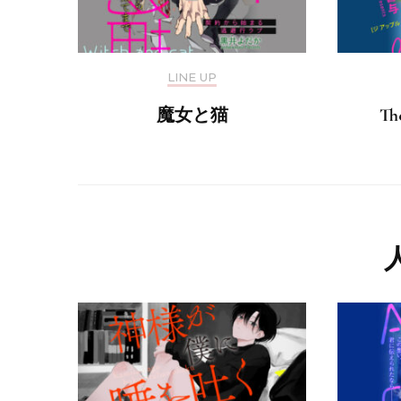
LINE UP
魔女と猫
Th