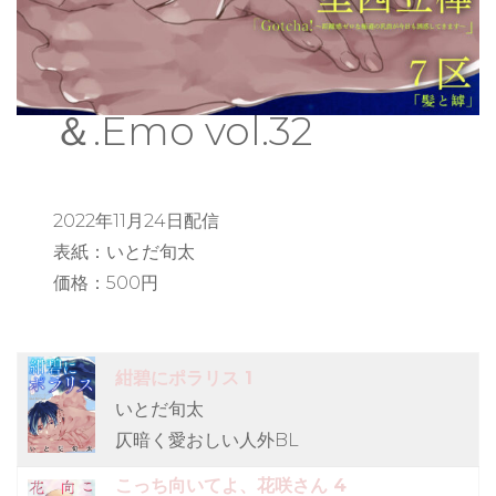
＆.Emo vol.32
2022年11月24日配信
表紙：いとだ旬太
価格：500円
紺碧にポラリス 1
いとだ旬太
仄暗く愛おしい人外BL
こっち向いてよ、花咲さん 4