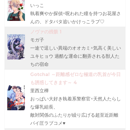
いっこ
執着爽やか探偵×呪われた瞳を持つお花屋さ
んの、ドタバタ追いかけっこラブ♡
ノヴァの残骸 1
モガ子
一途で逞しい異端のオオカミ×気高く美しい
ユキヒョウ 過酷な運命に翻弄される獣人た
ちの宿命
Gotcha! ～距離感ゼロな極道の乳首が今日
も誘惑してきます～ 4
里西立樺
おっぱい大好き執着系警察官×天然人たらし
な爆乳組長、
敵対関係のふたりが繰り広げる超至近距離
パイ圧ラブコメ♥