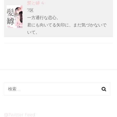
髪と罅 4
7区
一方通行な恋心。
君にも向いてる矢印に、まだ気づかないで
いて。
検
索:
@Twitter Feed