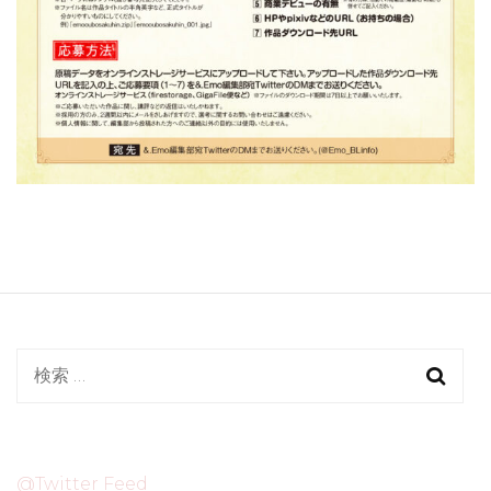
検
索:
@Twitter Feed