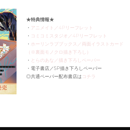
★特典情報★
・
アニメイト／4Pリーフレット
・
コミコミスタジオ／4Pリーフレット
・
ホーリンラブブックス／両面イラストカード
（※裏面モノクロ描き下ろし）
・
とらのあな／描き下ろしペーパー
・電子書店／5P描き下ろしペーパー
◎共通ペーパー配布書店は
コチラ