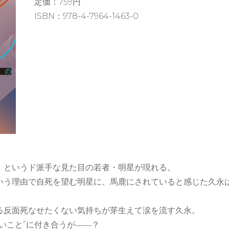
定価：759円
ISBN：978-4-7964-1463-0
」というド派手な見た目の若者・明星が現れる。
いう理由で自死を望む明星に、馬鹿にされていると感じた久永
る反面死なせたくない気持ちが芽生えて涙を流す久永。
いこと”に付き合うが――？