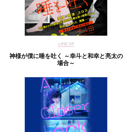
LINE UP
神様が僕に唾を吐く ～幸斗と和幸と亮太の
場合～