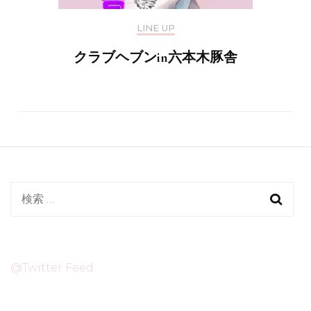
LINE UP
クラブヘブンin六本木豚舎
検
索:
@Twitter Feed