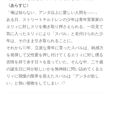
〈あらすじ〉
「俺は知らない、アンタ以上に愛しい人間を――」
ある日、ストリートチルドレンの少年は青年実業家の
エリィに対しスリを働き取り押さえられる。一目見て
気に入ったエリィにより「スバル」と名付けられた少
年は、そのまま引き取られることに。
それから10年、立派な青年に育ったスバルは、鈍感力
を発揮して父性愛を押し付けてくるエリィに対し燻る
劣情を持て余す日々を送っていた。そんな中、二十歳
の誕生日に何が欲しいかを無神経に問い詰めてくるエ
リィに我慢の限界を迎えたスバルは「アンタが欲し
い」と熱い接吻をしてしまい…!?
投