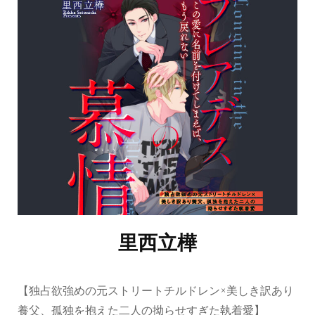
里西立樺
【独占欲強めの元ストリートチルドレン×美しき訳あり
養父、孤独を抱えた二人の拗らせすぎた執着愛】