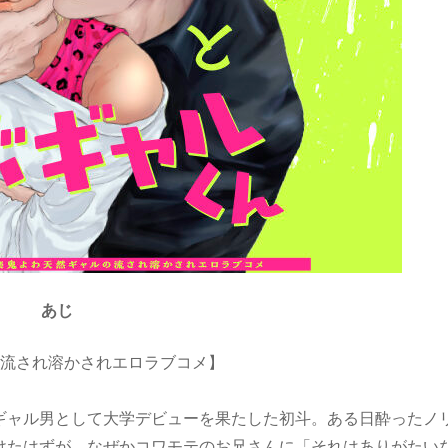
あじ
の流され溶かされエロラブコメ】
ギャル男として大学デビューを果たした初斗。ある日酔ったノ
けたはずが、なぜかコワモテのお兄さんに「それはありがたい