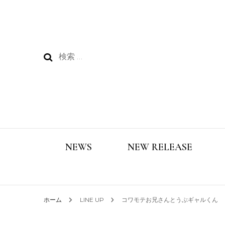
検
索:
NEWS
NEW RELEASE
ホーム
LINE UP
コワモテお兄さんとうぶギャルくん