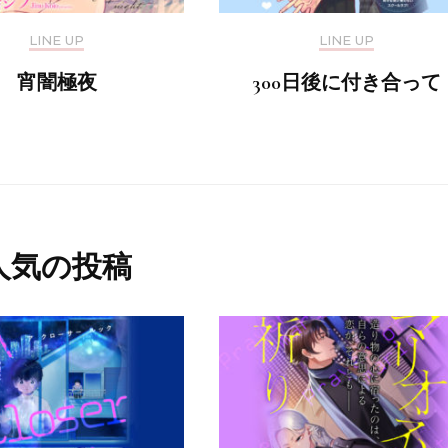
LINE UP
LINE UP
宵闇極夜
300日後に付き合って
人気の投稿