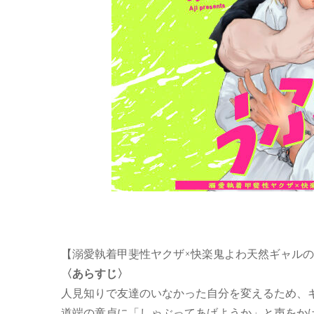
【溺愛執着甲斐性ヤクザ×快楽鬼よわ天然ギャル
〈あらすじ〉
人見知りで友達のいなかった自分を変えるため、
道端の童貞に「しゃぶってあげようか」と声をか