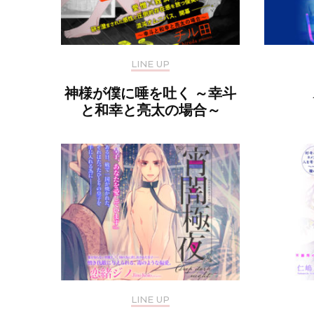
LINE UP
神様が僕に唾を吐く ～幸斗
と和幸と亮太の場合～
LINE UP