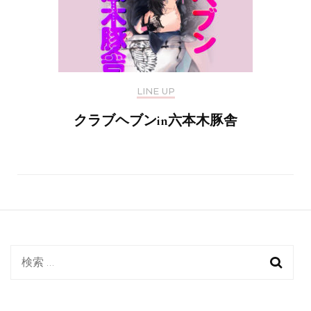
LINE UP
クラブヘブンin六本木豚舎
検
索: