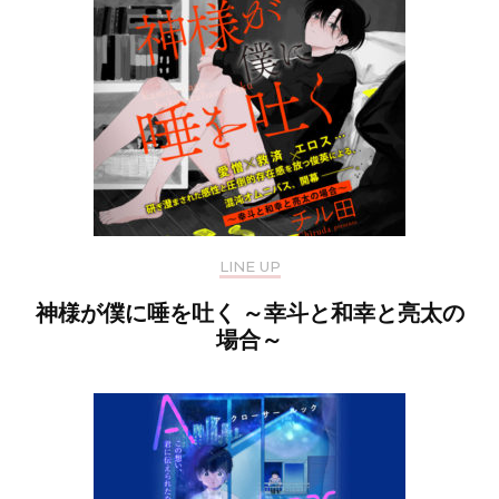
LINE UP
神様が僕に唾を吐く ～幸斗と和幸と亮太の
場合～