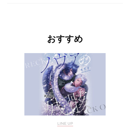
投
稿
ナ
おすすめ
ビ
ゲ
ー
シ
ョ
ン
LINE UP